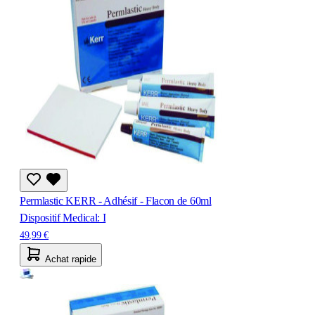
Permlastic KERR - Adhésif - Flacon de 60ml
Dispositif Medical: I
49,99 €
Achat rapide