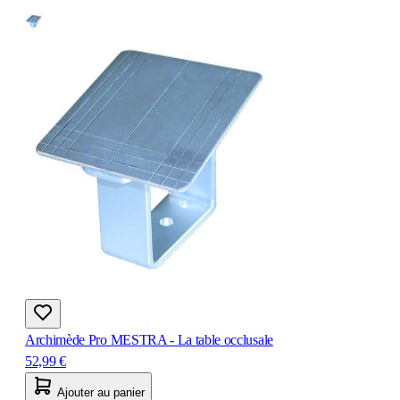
Archimède Pro MESTRA - La table occlusale
52,99 €
Ajouter au panier