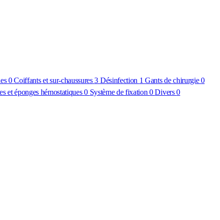
les
0
Coiffants et sur-chaussures
3
Désinfection
1
Gants de chirurgie
0
s et éponges hémostatiques
0
Système de fixation
0
Divers
0