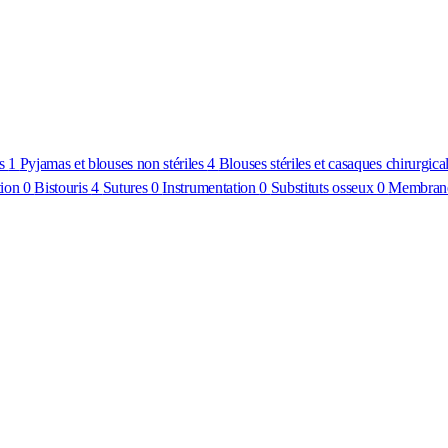
es
1
Pyjamas et blouses non stériles
4
Blouses stériles et casaques chirurgica
tion
0
Bistouris
4
Sutures
0
Instrumentation
0
Substituts osseux
0
Membrane