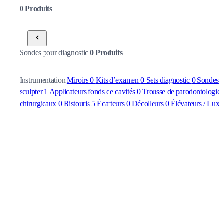
0
Produits
Sondes pour diagnostic
0
Produits
Instrumentation
Miroirs
0
Kits d’examen
0
Sets diagnostic
0
Sondes
sculpter
1
Applicateurs fonds de cavités
0
Trousse de parodontologi
chirurgicaux
0
Bistouris
5
Écarteurs
0
Décolleurs
0
Élévateurs / Lu