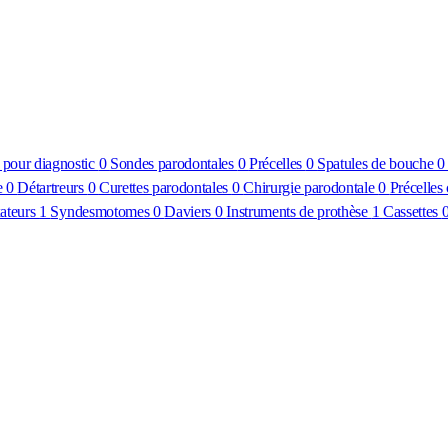
 pour diagnostic
0
Sondes parodontales
0
Précelles
0
Spatules de bouche
e
0
Détartreurs
0
Curettes parodontales
0
Chirurgie parodontale
0
Précelles
xateurs
1
Syndesmotomes
0
Daviers
0
Instruments de prothèse
1
Cassettes