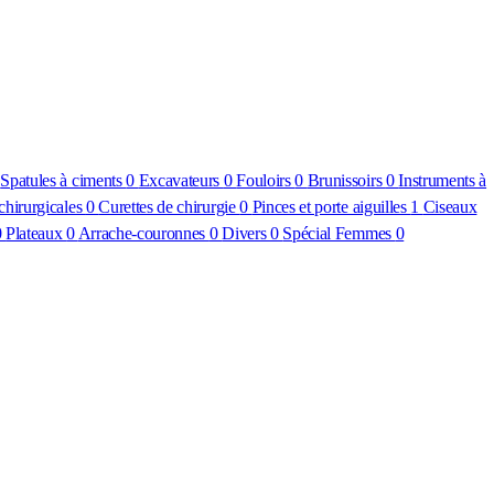
0
Spatules à ciments
0
Excavateurs
0
Fouloirs
0
Brunissoirs
0
Instruments à
 chirurgicales
0
Curettes de chirurgie
0
Pinces et porte aiguilles
1
Ciseaux
0
Plateaux
0
Arrache-couronnes
0
Divers
0
Spécial Femmes
0