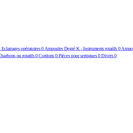
Eclairages opératoires
0
Ampoules Degré K - Instruments rotatifs
0
Ampou
harbons ou rotatifs
0
Cordons
0
Pièces pour seringues
0
Divers
0