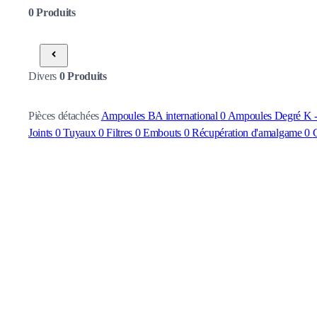
0
Produits
Divers
0
Produits
Pièces détachées
Ampoules BA international
0
Ampoules Degré K - 
Joints
0
Tuyaux
0
Filtres
0
Embouts
0
Récupération d'amalgame
0
C