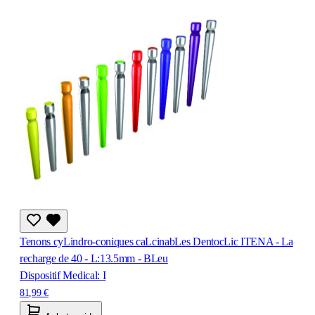
Tenons cyLindro-coniques caLcinabLes DentocLic ITENA - La
recharge de 40 - L:13.5mm - BLeu
Dispositif Medical: I
81,99 €