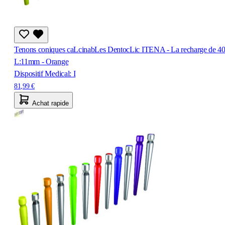
Tenons coniques caLcinabLes DentocLic ITENA - La recharge de 40
L:11mm - Orange
Dispositif Medical: I
81,99 €
Achat rapide