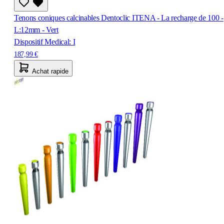
Tenons coniques calcinables Dentoclic ITENA - La recharge de 100 -
L:12mm - Vert
Dispositif Medical: I
187,99 €
Achat rapide