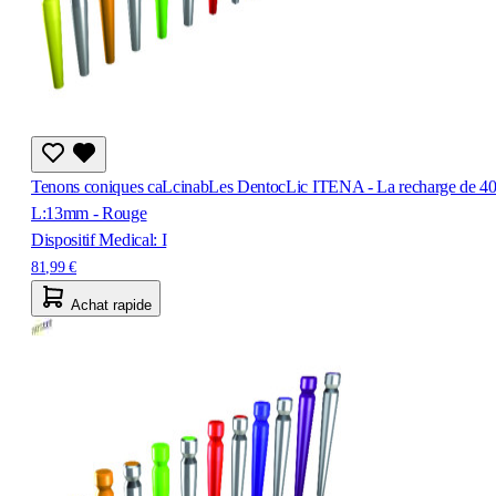
Tenons coniques caLcinabLes DentocLic ITENA - La recharge de 40
L:13mm - Rouge
Dispositif Medical: I
81,99 €
Achat rapide