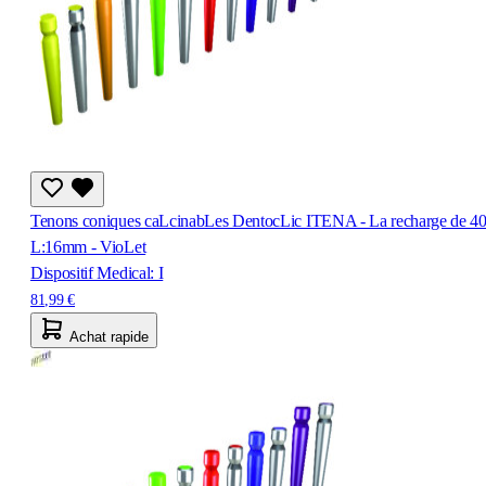
Tenons coniques caLcinabLes DentocLic ITENA - La recharge de 40
L:16mm - VioLet
Dispositif Medical: I
81,99 €
Achat rapide