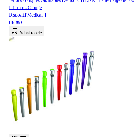
Tenons coniques calcinables Dentoclic ITENA - La recharge de 100 -
L:11mm - Orange
Dispositif Medical: I
187,99 €
Achat rapide