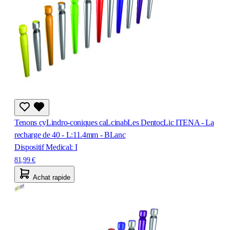
Tenons cyLindro-coniques caLcinabLes DentocLic ITENA - La
recharge de 40 - L:11.4mm - BLanc
Dispositif Medical: I
81,99 €
Achat rapide