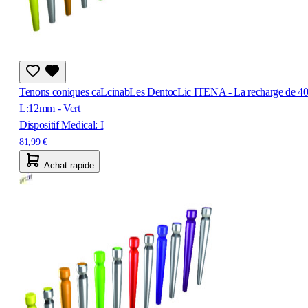
Tenons coniques caLcinabLes DentocLic ITENA - La recharge de 40
L:12mm - Vert
Dispositif Medical: I
81,99 €
Achat rapide