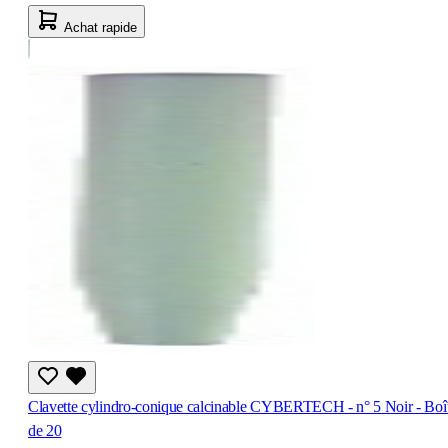
Achat rapide
Clavette cylindro-conique calcinable CYBERTECH - n° 5 Noir - Boî
de 20