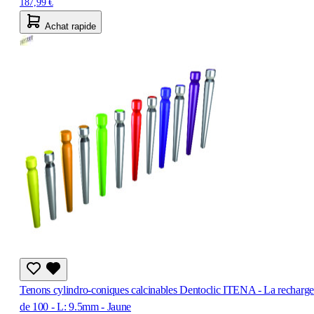
187,99 €
Achat rapide
Tenons cylindro-coniques calcinables Dentoclic ITENA - La recharge
de 100 - L: 9.5mm - Jaune