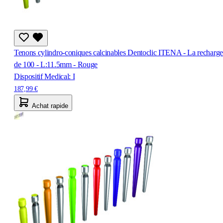
Tenons cylindro-coniques calcinables Dentoclic ITENA - La recharge
de 100 - L:11.5mm - Rouge
Dispositif Medical: I
187,99 €
Achat rapide