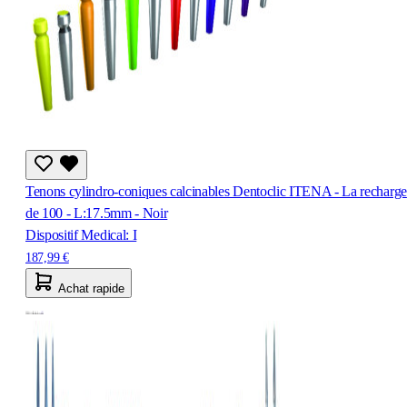
Tenons cylindro-coniques calcinables Dentoclic ITENA - La recharge
de 100 - L:17.5mm - Noir
Dispositif Medical: I
187,99 €
Achat rapide