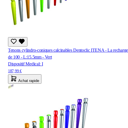
Tenons cylindro-coniques calcinables Dentoclic ITENA - La recharge
de 100 - L:15.5mm - Vert
Dispositif Medical: I
187,99 €
Achat rapide