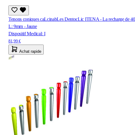
Tenons coniques caLcinabLes DentocLic ITENA - La recharge de 40
L: 9mm - Jaune
Dispositif Medical: I
81,99 €
Achat rapide