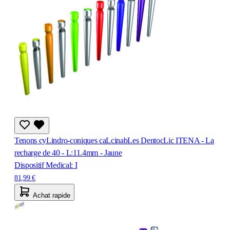
Tenons cyLindro-coniques caLcinabLes DentocLic ITENA - La
recharge de 40 - L:11.4mm - Jaune
Dispositif Medical: I
81,99 €
Achat rapide