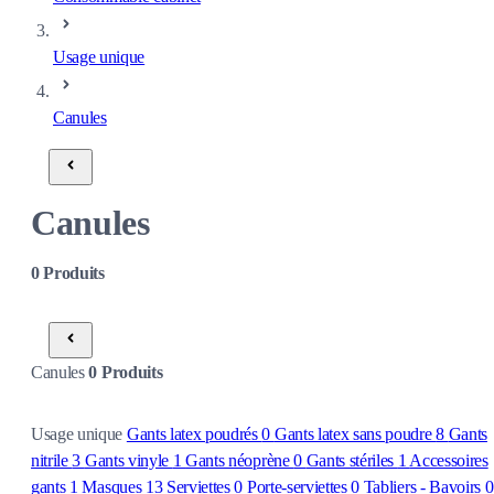
Usage unique
Canules
Canules
0
Produits
Canules
0
Produits
Usage unique
Gants latex poudrés
0
Gants latex sans poudre
8
Gants
nitrile
3
Gants vinyle
1
Gants néoprène
0
Gants stériles
1
Accessoires
gants
1
Masques
13
Serviettes
0
Porte-serviettes
0
Tabliers - Bavoirs
0