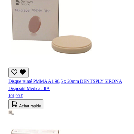
Disque teinté PMMA A1 98,5 x 20mm DENTSPLY SIRONA
Dispositif Medical: IIA
101,99 €
Achat rapide