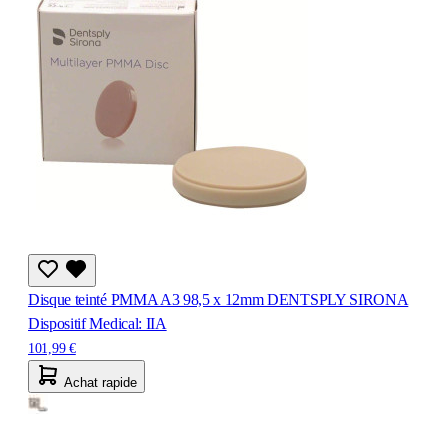
Disque teinté PMMA A3 98,5 x 12mm DENTSPLY SIRONA
Dispositif Medical: IIA
101,99 €
Achat rapide