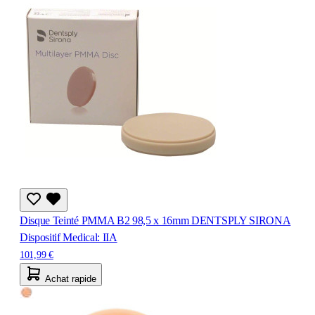
Disque Teinté PMMA B2 98,5 x 16mm DENTSPLY SIRONA
Dispositif Medical: IIA
101,99 €
Achat rapide