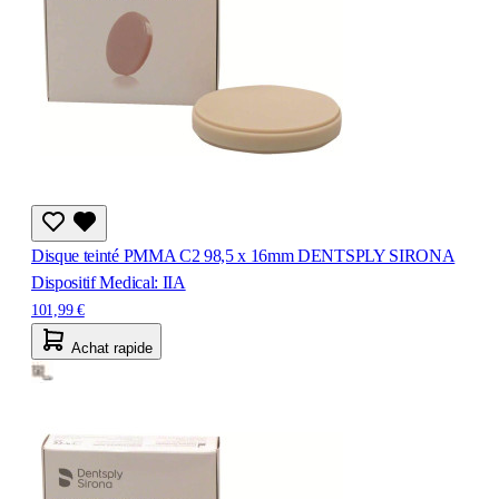
Disque teinté PMMA C2 98,5 x 16mm DENTSPLY SIRONA
Dispositif Medical: IIA
101,99 €
Achat rapide