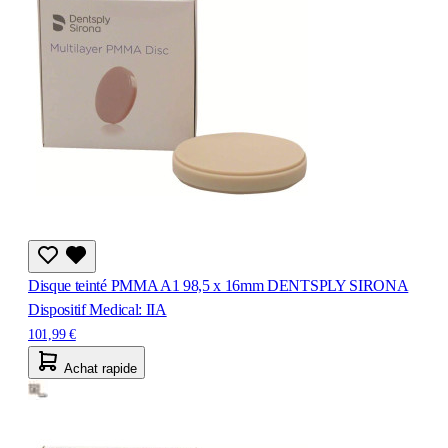
Disque teinté PMMA A1 98,5 x 16mm DENTSPLY SIRONA
Dispositif Medical: IIA
101,99 €
Achat rapide