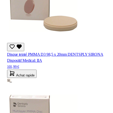
Disque teinté PMMA D3 98,5 x 20mm DENTSPLY SIRONA
Dispositif Medical: IIA
101,99 €
Achat rapide