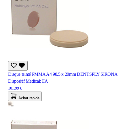
Disque teinté PMMA A4 98,5 x 20mm DENTSPLY SIRONA
Dispositif Medical: IIA
101,99 €
Achat rapide