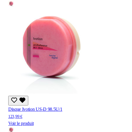
Disque Ivotion US-D 98.5U/1
123,99 €
Voir le produit