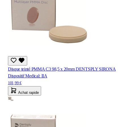
Disque teinté PMMA C3 98,5 x 20mm DENTSPLY SIRONA
Dispositif Medical: IIA
101,99 €
Achat rapide