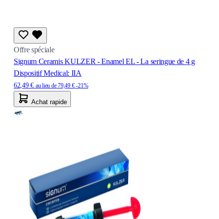
Offre spéciale
Signum Ceramis KULZER - Enamel EL - La seringue de 4 g
Dispositif Medical: IIA
62,49 €
au lieu de
79,49 €
-21%
Achat rapide