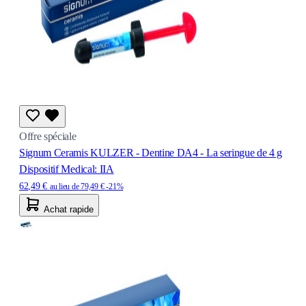
Offre spéciale
Signum Ceramis KULZER - Dentine DA4 - La seringue de 4 g
Dispositif Medical: IIA
62,49 €
au lieu de
79,49 €
-21%
Achat rapide