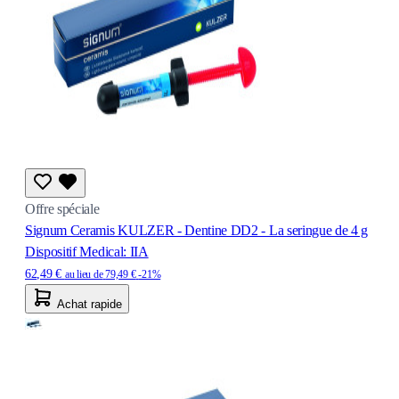
Offre spéciale
Signum Ceramis KULZER - Dentine DD2 - La seringue de 4 g
Dispositif Medical: IIA
62,49 €
au lieu de
79,49 €
-21%
Achat rapide