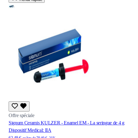
Offre spéciale
Signum Ceramis KULZER - Enamel EM - La seringue de 4 g
Dispositif Medical: IIA
62,49 €
au lieu de
79,49 €
-21%