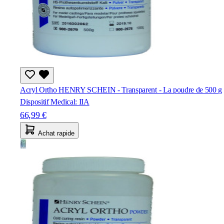
Acryl Ortho HENRY SCHEIN - Transparent - La poudre de 500 g
Dispositif Medical: IIA
66,99 €
Achat rapide