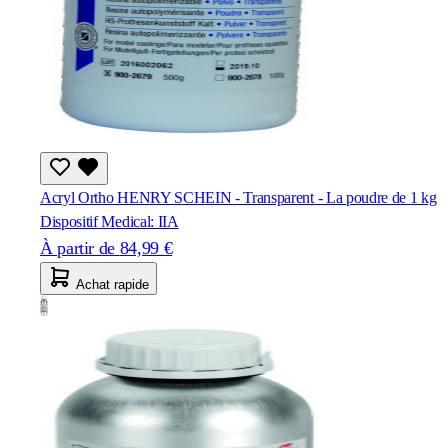
Acryl Ortho HENRY SCHEIN - Transparent - La poudre de 1 kg
Dispositif Medical: IIA
À partir de
84,99 €
Achat rapide