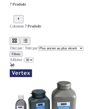
7
Produits
Colorants
7
Produits
Trier par :
Trier par
Filtres
Afficher :