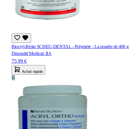
Biocryl-Résin SCHEU-DENTAL - Polymère - La poudre de 400 g
Dispositif Medical: IIA
75,99 €
Achat rapide