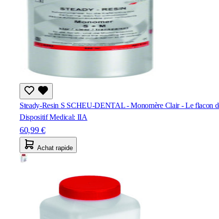
Steady-Resin S SCHEU-DENTAL - Monomère Clair - Le flacon d
Dispositif Medical: IIA
60,99 €
Achat rapide