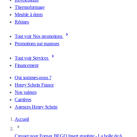
Thermoformage
Meuble à dents
Résines
Tout voir Nos promotions
Promotions par marques
Tout voir Services
Financement
Qui sommes-nous ?
Henry Schein France
Nos valeurs
Carrières
Agences Henry Schein
Accueil
Creuset pour Fornax BEGO Insert graphite - La boîte de 6