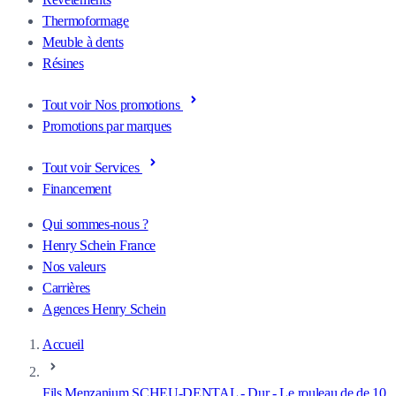
Thermoformage
Meuble à dents
Résines
Tout voir Nos promotions
Promotions par marques
Tout voir Services
Financement
Qui sommes-nous ?
Henry Schein France
Nos valeurs
Carrières
Agences Henry Schein
Accueil
Fils Menzanium SCHEU-DENTAL - Dur - Le rouleau de de 10