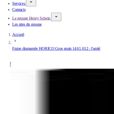
Services
Contacts
Le groupe Henry Schein
Les sites du groupe
Accueil
Fraise diamantée HORICO Gros grain 141G 012 - l'unité