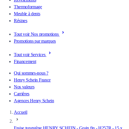
Thermoformage
Meuble à dents
Résines
Tout voir Nos promotions
Promotions par marques
Tout voir Services
Financement
Qui sommes-nous ?
Henry Schein France
Nos valeurs
Carrières
Agences Henry Schein
Accueil
Fraise tungstène HENRY SCHEIN - Grain fin - H257R - 15 x