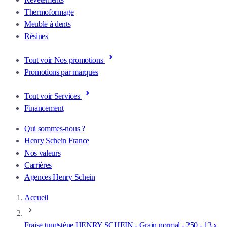
Thermoformage
Meuble à dents
Résines
Tout voir Nos promotions
Promotions par marques
Tout voir Services
Financement
Qui sommes-nous ?
Henry Schein France
Nos valeurs
Carrières
Agences Henry Schein
Accueil
Fraise tungstène HENRY SCHEIN - Grain normal - 250 - 13 x