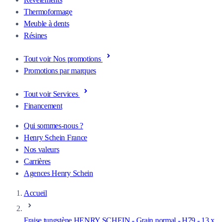
Thermoformage
Meuble à dents
Résines
Tout voir Nos promotions
Promotions par marques
Tout voir Services
Financement
Qui sommes-nous ?
Henry Schein France
Nos valeurs
Carrières
Agences Henry Schein
Accueil
Fraise tungstène HENRY SCHEIN - Grain normal - H79 - 13 x