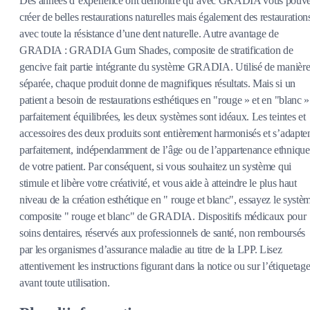
Des années dʼexpérience ont démontré quʼavec GRADIA vous pouv
créer de belles restaurations naturelles mais également des restauration
avec toute la résistance dʼune dent naturelle. Autre avantage de
GRADIA : GRADIA Gum Shades, composite de stratification de
gencive fait partie intégrante du système GRADIA. Utilisé de manièr
séparée, chaque produit donne de magnifiques résultats. Mais si un
patient a besoin de restaurations esthétiques en "rouge » et en "blanc »
parfaitement équilibrées, les deux systèmes sont idéaux. Les teintes et
accessoires des deux produits sont entièrement harmonisés et sʼadapte
parfaitement, indépendamment de lʼâge ou de lʼappartenance ethnique
de votre patient. Par conséquent, si vous souhaitez un système qui
stimule et libère votre créativité, et vous aide à atteindre le plus haut
niveau de la création esthétique en " rouge et blanc", essayez le systè
composite " rouge et blanc" de GRADIA. Dispositifs médicaux pour
soins dentaires, réservés aux professionnels de santé, non remboursés
par les organismes d’assurance maladie au titre de la LPP. Lisez
attentivement les instructions figurant dans la notice ou sur l’étiquetag
avant toute utilisation.