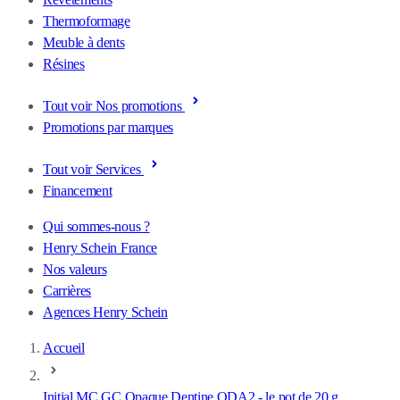
Thermoformage
Meuble à dents
Résines
Tout voir Nos promotions
Promotions par marques
Tout voir Services
Financement
Qui sommes-nous ?
Henry Schein France
Nos valeurs
Carrières
Agences Henry Schein
Accueil
Initial MC GC Opaque Dentine ODA2 - le pot de 20 g