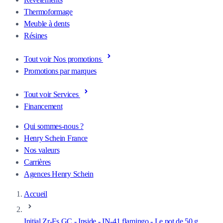
Thermoformage
Meuble à dents
Résines
Tout voir Nos promotions
Promotions par marques
Tout voir Services
Financement
Qui sommes-nous ?
Henry Schein France
Nos valeurs
Carrières
Agences Henry Schein
Accueil
Initial Zr-Fs GC - Inside - IN-41 flamingo - Le pot de 50 g