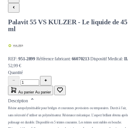
Palavit 55 VS KULZER - Le liquide de 45
ml
REF:
951-2899
Référence fabricant:
66070213
Dispositif Medical:
I
52,99 €
Quantité
Au panier
Au panier
Description
Résine autopolymérisable pour bridges et couronnes provisoires ou temporaires. Durcit à l’air,
sans nécessité d’utiliser un polymérisateur. Résistance mécanique. L’aspect brillant obtenu après
polissage est durable. Disponible en 5 teintes courantes. Les teintes sont stables en bouche.