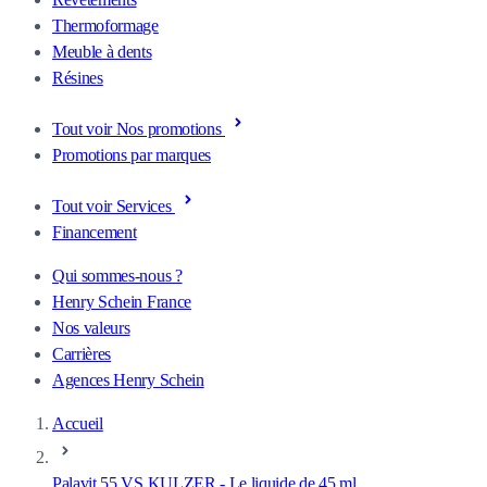
Thermoformage
Meuble à dents
Résines
Tout voir Nos promotions
Promotions par marques
Tout voir Services
Financement
Qui sommes-nous ?
Henry Schein France
Nos valeurs
Carrières
Agences Henry Schein
Accueil
Palavit 55 VS KULZER - Le liquide de 45 ml