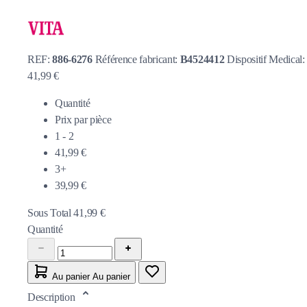
REF:
886-6276
Référence fabricant:
B4524412
Dispositif Medical
41,99 €
Quantité
Prix par pièce
1 - 2
41,99 €
3+
39,99 €
Sous Total
41,99 €
Quantité
Au panier
Au panier
Description