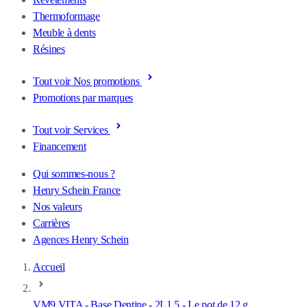
Thermoformage
Meuble à dents
Résines
Tout voir Nos promotions
Promotions par marques
Tout voir Services
Financement
Qui sommes-nous ?
Henry Schein France
Nos valeurs
Carrières
Agences Henry Schein
Accueil
VM9 VITA - Base Dentine - 2L1,5 - Le pot de 12 g