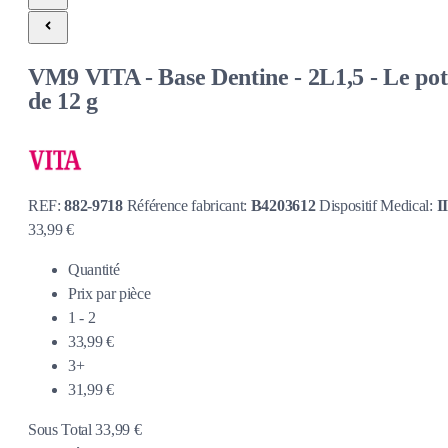
VM9 VITA - Base Dentine - 2L1,5 - Le pot
de 12 g
REF:
882-9718
Référence fabricant:
B4203612
Dispositif Medical:
I
33,99 €
Quantité
Prix par pièce
1 - 2
33,99 €
3+
31,99 €
Sous Total
33,99 €