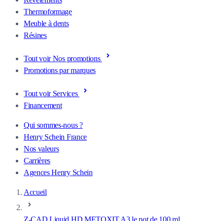
Thermoformage
Meuble à dents
Résines
Tout voir Nos promotions
Promotions par marques
Tout voir Services
Financement
Qui sommes-nous ?
Henry Schein France
Nos valeurs
Carrières
Agences Henry Schein
Accueil
Z-CAD Liquid HD METOXIT A3 le pot de 100 ml